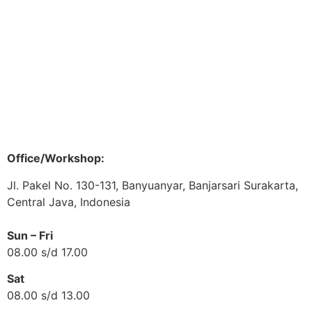
Article
Contact Us
After Sales & Service
Business Simulator Tools
Privacy Policy
Office/Workshop:
Jl. Pakel No. 130-131, Banyuanyar, Banjarsari Surakarta,
Central Java, Indonesia
Sun – Fri
08.00 s/d 17.00
Sat
08.00 s/d 13.00